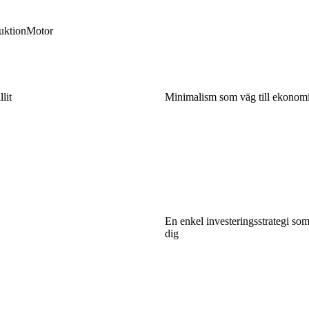
uktion
Motor
lit
Minimalism som väg till ekonomi
En enkel investeringsstrategi so
dig