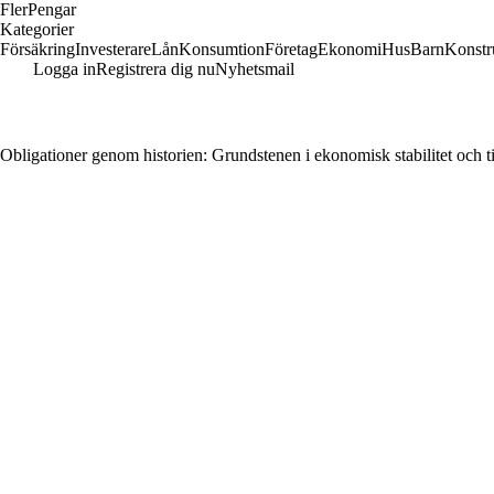
Fler
Pengar
Kategorier
Försäkring
Investerare
Lån
Konsumtion
Företag
Ekonomi
Hus
Barn
Konstr
Logga in
Registrera dig nu
Nyhetsmail
Obligationer genom historien: Grundstenen i ekonomisk stabilitet och til