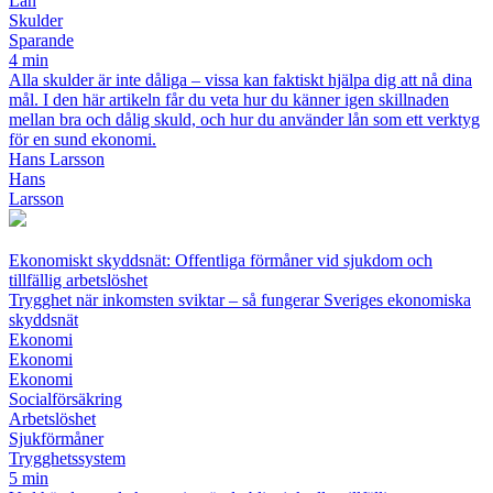
Lån
Skulder
Sparande
4 min
Alla skulder är inte dåliga – vissa kan faktiskt hjälpa dig att nå dina
mål. I den här artikeln får du veta hur du känner igen skillnaden
mellan bra och dålig skuld, och hur du använder lån som ett verktyg
för en sund ekonomi.
Hans Larsson
Hans
Larsson
Ekonomiskt skyddsnät: Offentliga förmåner vid sjukdom och
tillfällig arbetslöshet
Trygghet när inkomsten sviktar – så fungerar Sveriges ekonomiska
skyddsnät
Ekonomi
Ekonomi
Ekonomi
Socialförsäkring
Arbetslöshet
Sjukförmåner
Trygghetssystem
5 min