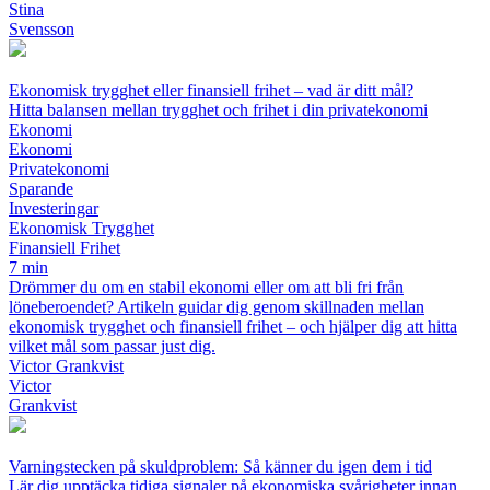
Stina
Svensson
Ekonomisk trygghet eller finansiell frihet – vad är ditt mål?
Hitta balansen mellan trygghet och frihet i din privatekonomi
Ekonomi
Ekonomi
Privatekonomi
Sparande
Investeringar
Ekonomisk Trygghet
Finansiell Frihet
7 min
Drömmer du om en stabil ekonomi eller om att bli fri från
löneberoendet? Artikeln guidar dig genom skillnaden mellan
ekonomisk trygghet och finansiell frihet – och hjälper dig att hitta
vilket mål som passar just dig.
Victor Grankvist
Victor
Grankvist
Varningstecken på skuldproblem: Så känner du igen dem i tid
Lär dig upptäcka tidiga signaler på ekonomiska svårigheter innan