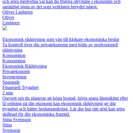
och göra medvetna val kan du frigöra utrymme i ekonomin och
samtidigt njuta av det som verkligen betyder något.
Oliver Lindgren
Oliver
Lindgren
Ekonomisk rådgivning som väg till klokare ekonomiska beslut
Ta kontroll över din privatekonomi med hjälp av professionell
rådgivning
Konsumtion
Konsumtion
Ekonomisk Rådgivning
Privatekonomi
Investeringar
Sparande
Finansiell Trygghet
2 min
Oavsett om du planerar att köpa bostad, börja spara långsiktigt eller
få ordning på din ekonomi kan ekonomisk rådgivning ge dig
trygghet och bättre beslutsunderlag. Lär dig hur rätt stöd kan göra
skillnad för din ekonomiska framtid.
Stina Svensson
Stina
Svensson