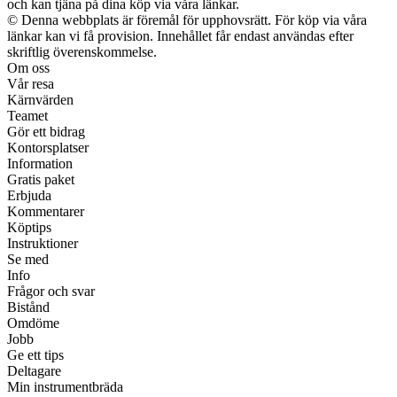
och kan tjäna på dina köp via våra länkar.
© Denna webbplats är föremål för upphovsrätt. För köp via våra
länkar kan vi få provision. Innehållet får endast användas efter
skriftlig överenskommelse.
Om oss
Vår resa
Kärnvärden
Teamet
Gör ett bidrag
Kontorsplatser
Information
Gratis paket
Erbjuda
Kommentarer
Köptips
Instruktioner
Se med
Info
Frågor och svar
Bistånd
Omdöme
Jobb
Ge ett tips
Deltagare
Min instrumentbräda