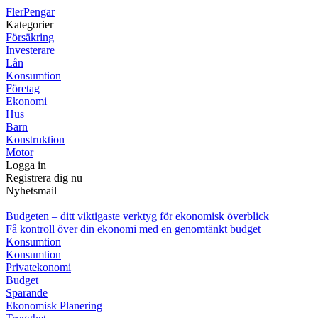
Fler
Pengar
Kategorier
Försäkring
Investerare
Lån
Konsumtion
Företag
Ekonomi
Hus
Barn
Konstruktion
Motor
Logga in
Registrera dig nu
Nyhetsmail
Budgeten – ditt viktigaste verktyg för ekonomisk överblick
Få kontroll över din ekonomi med en genomtänkt budget
Konsumtion
Konsumtion
Privatekonomi
Budget
Sparande
Ekonomisk Planering