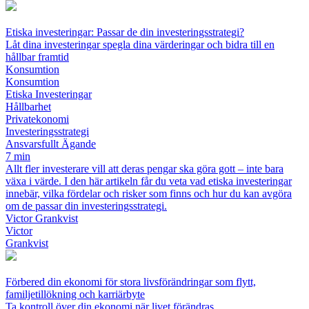
Etiska investeringar: Passar de din investeringsstrategi?
Låt dina investeringar spegla dina värderingar och bidra till en
hållbar framtid
Konsumtion
Konsumtion
Etiska Investeringar
Hållbarhet
Privatekonomi
Investeringsstrategi
Ansvarsfullt Ägande
7 min
Allt fler investerare vill att deras pengar ska göra gott – inte bara
växa i värde. I den här artikeln får du veta vad etiska investeringar
innebär, vilka fördelar och risker som finns och hur du kan avgöra
om de passar din investeringsstrategi.
Victor Grankvist
Victor
Grankvist
Förbered din ekonomi för stora livsförändringar som flytt,
familjetillökning och karriärbyte
Ta kontroll över din ekonomi när livet förändras