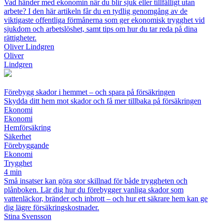
Vad händer med ekonomin när du blir sjuk eller tillfälligt utan
arbete? I den här artikeln får du en tydlig genomgång av de
viktigaste offentliga förmånerna som ger ekonomisk trygghet vid
sjukdom och arbetslöshet, samt tips om hur du tar reda på dina
rättigheter.
Oliver Lindgren
Oliver
Lindgren
Förebygg skador i hemmet – och spara på försäkringen
Skydda ditt hem mot skador och få mer tillbaka på försäkringen
Ekonomi
Ekonomi
Hemförsäkring
Säkerhet
Förebyggande
Ekonomi
Trygghet
4 min
Små insatser kan göra stor skillnad för både tryggheten och
plånboken. Lär dig hur du förebygger vanliga skador som
vattenläckor, bränder och inbrott – och hur ett säkrare hem kan ge
dig lägre försäkringskostnader.
Stina Svensson