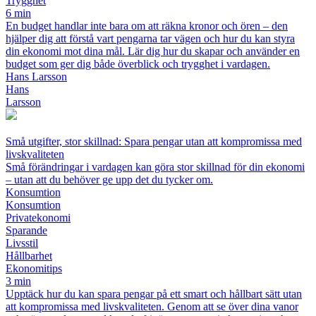
Trygghet
6 min
En budget handlar inte bara om att räkna kronor och ören – den
hjälper dig att förstå vart pengarna tar vägen och hur du kan styra
din ekonomi mot dina mål. Lär dig hur du skapar och använder en
budget som ger dig både överblick och trygghet i vardagen.
Hans Larsson
Hans
Larsson
Små utgifter, stor skillnad: Spara pengar utan att kompromissa med
livskvaliteten
Små förändringar i vardagen kan göra stor skillnad för din ekonomi
– utan att du behöver ge upp det du tycker om.
Konsumtion
Konsumtion
Privatekonomi
Sparande
Livsstil
Hållbarhet
Ekonomitips
3 min
Upptäck hur du kan spara pengar på ett smart och hållbart sätt utan
att kompromissa med livskvaliteten. Genom att se över dina vanor