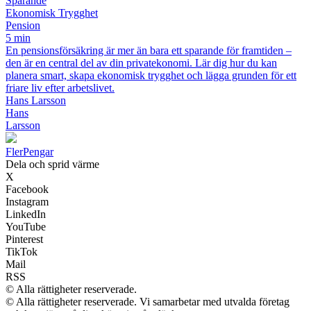
Sparande
Ekonomisk Trygghet
Pension
5 min
En pensionsförsäkring är mer än bara ett sparande för framtiden –
den är en central del av din privatekonomi. Lär dig hur du kan
planera smart, skapa ekonomisk trygghet och lägga grunden för ett
friare liv efter arbetslivet.
Hans Larsson
Hans
Larsson
Fler
Pengar
Dela och sprid värme
X
Facebook
Instagram
LinkedIn
YouTube
Pinterest
TikTok
Mail
RSS
© Alla rättigheter reserverade.
© Alla rättigheter reserverade. Vi samarbetar med utvalda företag