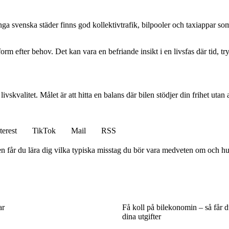
ånga svenska städer finns god kollektivtrafik, bilpooler och taxiappar so
rtform efter behov. Det kan vara en befriande insikt i en livsfas där tid, t
ivskvalitet. Målet är att hitta en balans där bilen stödjer din frihet utan 
terest
TikTok
Mail
RSS
n får du lära dig vilka typiska misstag du bör vara medveten om och h
ar
Få koll på bilekonomin – så får 
dina utgifter