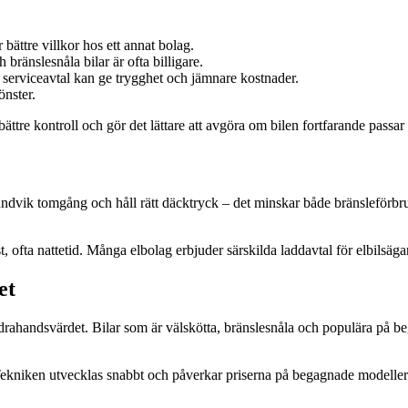
 bättre villkor hos ett annat bolag.
 bränslesnåla bilar är ofta billigare.
t serviceavtal kan ge trygghet och jämnare kostnader.
önster.
ättre kontroll och gör det lättare att avgöra om bilen fortfarande passa
ndvik tomgång och håll rätt däcktryck – det minskar både bränsleförbru
t, ofta nattetid. Många elbolag erbjuder särskilda laddavtal för elbilsäga
et
ndrahandsvärdet. Bilar som är välskötta, bränslesnåla och populära på b
t. Tekniken utvecklas snabbt och påverkar priserna på begagnade modeller