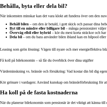
Behålla, byta eller dela bil?
När inkomsten minskar kan det vara klokt att fundera över om den nuvara
Behåll bilen
– om den är betald, i gott skick och passar dina beho
Byt till en mindre eller billigare bil
– många pensionärer väljer 
Överväg elbil eller hybrid
– kör du mest korta sträckor och har 
Dela bil
– om du bara använder bilen ibland kan en bilpool eller et
Leasing som grön lösning: Vägen till nyare och mer energieffektiva bil
Få koll på bilekonomin – så får du överblick över dina utgifter
Värdeminskning vs. bränsle och försäkring: Vad kostar din bil dig egen
Kör grönare i vardagen: Använd kunskap om bränsleförbrukning för att 
Ha koll på de fasta kostnaderna
När du planerar bilekonomin som pensionär är det viktigt att känna till 