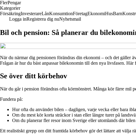
Fler
Pengar
Kategorier
Försäkring
Investerare
Lån
Konsumtion
Företag
Ekonomi
Hus
Barn
Konstr
Logga in
Registrera dig nu
Nyhetsmail
Bil och pension: Så planerar du bilekonomin
När du närmar dig pensionen förändras din ekonomi – och det gäller äve
Frågan är hur du bäst anpassar bilekonomin till den nya livsfasen. Här få
Se över ditt körbehov
När du går i pension förändras ofta körmönstret. Många kör färre mil pe
Fundera på:
Hur ofta du använder bilen – dagligen, varje vecka eller bara ibl
Om du mest kör korta sträckor i stan eller längre turer på landsv
Om du planerar fler resor inom Sverige eller utomlands där bile
Ett realistiskt grepp om ditt framtida körbehov gör det lättare att välja 