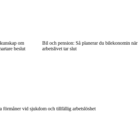
d kunskap om
Bil och pension: Så planerar du bilekonomin när
martare beslut
arbetslivet tar slut
 förmåner vid sjukdom och tillfällig arbetslöshet