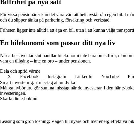
Bilfrihet på nya sätt
För vissa pensionärer kan det vara värt att helt avstå från egen bil. I m
och du slipper tänka på parkering, försäkring och verkstad.
Friheten ligger inte alltid i att äga en bil, utan i att kunna välja transpo
En bilekonomi som passar ditt nya liv
När arbetslivet tar slut handlar bilekonomi inte bara om siffror, utan om l
vara en tillgång – inte en oro – under pensionen.
Dela och sprid värme
X
Facebook
Instagram
LinkedIn
YouTube
Pin
Smart investering: 7 misstag att undvika
Många nybörjare gör samma misstag när de investerar. I den här e-boke
investeringen.
Skaffa din e-bok nu
Leasing som grön lösning: Vägen till nyare och mer energieffektiva bil