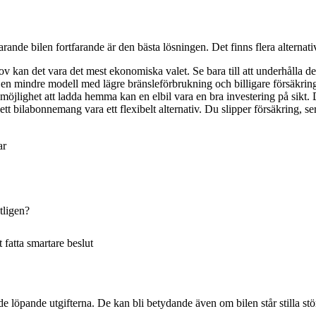
nde bilen fortfarande är den bästa lösningen. Det finns flera alternati
v kan det vara det mest ekonomiska valet. Se bara till att underhålla de
en mindre modell med lägre bränsleförbrukning och billigare försäkring.
möjlighet att ladda hemma kan en elbil vara en bra investering på sikt. 
t bilabonnemang vara ett flexibelt alternativ. Du slipper försäkring, ser
ar
tligen?
fatta smartare beslut
de löpande utgifterna. De kan bli betydande även om bilen står stilla stö