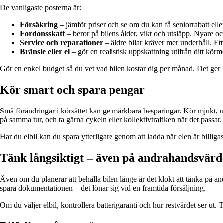
De vanligaste posterna är:
Försäkring
– jämför priser och se om du kan få seniorrabatt eller
Fordonsskatt
– beror på bilens ålder, vikt och utsläpp. Nyare och
Service och reparationer
– äldre bilar kräver mer underhåll. Et
Bränsle eller el
– gör en realistisk uppskattning utifrån ditt körm
Gör en enkel budget så du vet vad bilen kostar dig per månad. Det ger b
Kör smart och spara pengar
Små förändringar i körsättet kan ge märkbara besparingar. Kör mjukt, u
på samma tur, och ta gärna cykeln eller kollektivtrafiken när det passar.
Har du elbil kan du spara ytterligare genom att ladda när elen är billigas
Tänk långsiktigt – även på andrahandsvärd
Även om du planerar att behålla bilen länge är det klokt att tänka på a
spara dokumentationen – det lönar sig vid en framtida försäljning.
Om du väljer elbil, kontrollera batterigaranti och hur restvärdet ser u