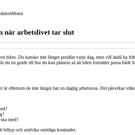
uktion
Motor
 när arbetslivet tar slut
n bilen. Du kanske inte längre pendlar varje dag, men vill ändå ha frih
r du en guide till hur du kan planera så att bilen fortsätter passa både b
r år eftersom de inte längre har en daglig arbetsresa. Det påverkar vilk
and?
äg?
n ska med?
rätt biltyp och undvika onödiga kostnader.