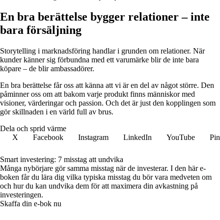
En bra berättelse bygger relationer – inte
bara försäljning
Storytelling i marknadsföring handlar i grunden om relationer. När
kunder känner sig förbundna med ett varumärke blir de inte bara
köpare – de blir ambassadörer.
En bra berättelse får oss att känna att vi är en del av något större. Den
påminner oss om att bakom varje produkt finns människor med
visioner, värderingar och passion. Och det är just den kopplingen som
gör skillnaden i en värld full av brus.
Dela och sprid värme
X
Facebook
Instagram
LinkedIn
YouTube
Pin
Smart investering: 7 misstag att undvika
Många nybörjare gör samma misstag när de investerar. I den här e-
boken får du lära dig vilka typiska misstag du bör vara medveten om
och hur du kan undvika dem för att maximera din avkastning på
investeringen.
Skaffa din e-bok nu