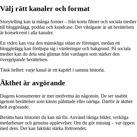
Välj rätt kanaler och format
Storytelling kan ta många former – från korta filmer och sociala medier
till blogginlägg, poddar och kundcase. Det viktigaste är att berättelsen
är konsekvent i alla kanaler.
En video kan visa den mänskliga sidan av företaget, medan ett
blogginlägg kan fördjupa sig i värderingar och bakgrund. På sociala
medier kan du dela små glimtar från vardagen som stärker den
övergripande berättelsen.
Tänk helhet: varje kanal är ett kapitel i samma historia.
Äkthet är avgörande
Dagens konsumenter är mer medvetna än någonsin. De ser snabbt
igenom berättelser som känns påhittade eller oärliga. Därför är äkthet
helt avgörande.
Berätta bara historier du kan stå för. Använd riktiga bilder, verkliga
medarbetare och genuina upplevelser. Om du gör misstag – var öppen
med dem. Det kan faktiskt stärka förtroendet.