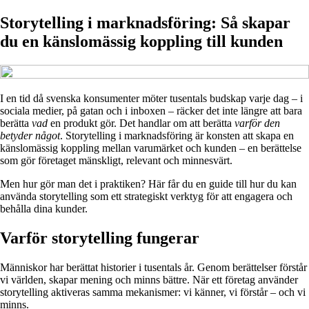
Storytelling i marknadsföring: Så skapar
du en känslomässig koppling till kunden
I en tid då svenska konsumenter möter tusentals budskap varje dag – i
sociala medier, på gatan och i inboxen – räcker det inte längre att bara
berätta
vad
en produkt gör. Det handlar om att berätta
varför den
betyder något
. Storytelling i marknadsföring är konsten att skapa en
känslomässig koppling mellan varumärket och kunden – en berättelse
som gör företaget mänskligt, relevant och minnesvärt.
Men hur gör man det i praktiken? Här får du en guide till hur du kan
använda storytelling som ett strategiskt verktyg för att engagera och
behålla dina kunder.
Varför storytelling fungerar
Människor har berättat historier i tusentals år. Genom berättelser förstår
vi världen, skapar mening och minns bättre. När ett företag använder
storytelling aktiveras samma mekanismer: vi känner, vi förstår – och vi
minns.