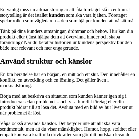
En vanlig miss i marknadsföring är att låta företaget stå i centrum. I
storytelling är det istället
kunden
som ska vara hjälten. Företaget
spelar rollen som vägledaren – den som hjälper kunden att nå sitt mål.
Tänk på dina kunders utmaningar, drömmar och behov. Hur kan din
produkt eller tjänst hjälpa dem att övervinna hinder och skapa
förändring? När du berättar historien ur kundens perspektiv blir den
både mer relevant och mer engagerande.
Använd struktur och känslor
En bra berättelse har en början, en mitt och ett slut. Den innehåller en
konflikt, en utveckling och en lösning. Det gäller även i
marknadsföring.
Börja med att beskriva en situation som kunden känner igen sig i.
Introducera sedan problemet – och visa hur ditt företag eller din
produkt bidrar till att lösa det. Avsluta med en bild av hur livet ser ut
när problemet är löst.
Våga också använda känslor. Det betyder inte att allt ska vara
sentimentalt, men att du visar mänsklighet. Humor, hopp, stolthet eller
empati kan vara kraftfulla drivkrafter som gör ditt budskap levande.